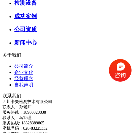
检测设备
成功案例
公司资质
新闻中心
关于我们
公司简介
企业文化
经营理念
自我声明
联系我们
四川卡夫检测技术有限公司
联系人：孙老师
服务热线：18980820838
联系人：马经理
服务热线: 18628389865
座机号码：028-83225332