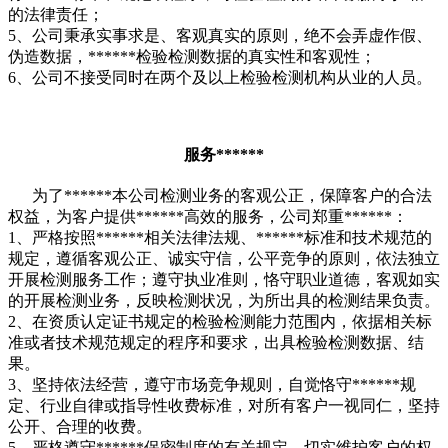
的法律责任；
5、公司秉承实事求是、客观真实的原则，绝不会弄虚作假、
伪造数据，******检验检测数据的真实性和客观性；
6、公司不接受同时在两个及以上检验检测机构从业的人员。
服务******
为了******本公司检测业务的客观公正，保障客户的合法
权益，为客户提供******高效的服务，公司郑重******：
1、严格按照******相关法律法规、******标准和技术规范的
规定，遵循客观公正、诚实守信，公平竞争的原则，依法独立
开展检测服务工作；遵守执业准则，恪守职业道德，客观如实
的开展检测业务，反映检测状况，为所出具的检测结果负责。
2、在资质认定证书规定的检验检测能力范围内，依据相关标
准或者技术规范规定的程序和要求，出具检验检测数据、结
果。
3、坚持依法经营，遵守市场竞争规则，自觉恪守******规
定、行业自律或指导性收费标准，对所有客户一视同仁，坚持
公开、合理的收费。
5、严格遵守******保密制度的有关规定，切实维护客户的权