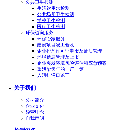
公共卫生检测
生活饮用水检测
公共场所卫生检测
学校卫生检测
医疗卫生检测
环保咨询服务
环保管家服务
建设项目竣工验收
企业排污许可证申报及证后管理
环境信息管理及上报
企业突发环境风险评估和应急预案
重污染天气的一厂一策
入河排污口论证
关于我们
公司简介
企业文化
经营理念
自我声明