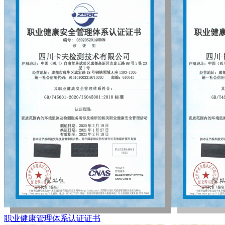
职业健康管理体系认证证书