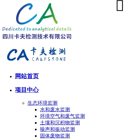
网站首页
项目中心
生态环境监测
水和废水监测
环境空气和废气监测
土壤和沉积物监测
噪声和振动监测
固体废物监测