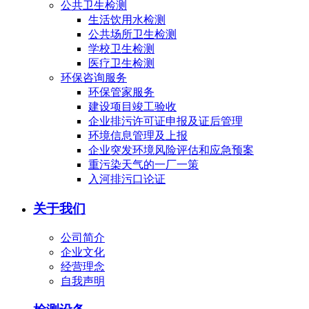
公共卫生检测
生活饮用水检测
公共场所卫生检测
学校卫生检测
医疗卫生检测
环保咨询服务
环保管家服务
建设项目竣工验收
企业排污许可证申报及证后管理
环境信息管理及上报
企业突发环境风险评估和应急预案
重污染天气的一厂一策
入河排污口论证
关于我们
公司简介
企业文化
经营理念
自我声明