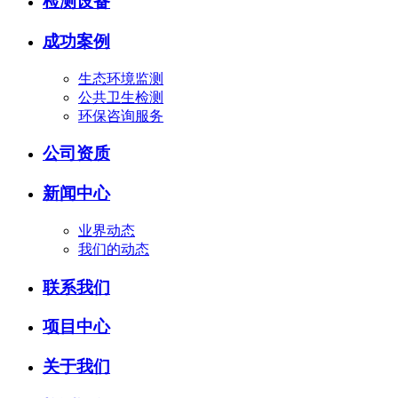
检测设备
成功案例
生态环境监测
公共卫生检测
环保咨询服务
公司资质
新闻中心
业界动态
我们的动态
联系我们
项目中心
关于我们