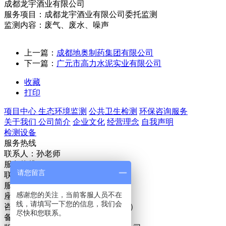
成都龙宇酒业有限公司
服务项目：成都龙宇酒业有限公司委托监测
监测内容：废气、废水、噪声
上一篇：
成都地奥制药集团有限公司
下一篇：
广元市高力水泥实业有限公司
收藏
打印
项目中心
生态环境监测
公共卫生检测
环保咨询服务
关于我们
公司简介
企业文化
经营理念
自我声明
检测设备
服务热线
联系人：孙老师
服务热线：18980820838
请您留言
联系人：马经理
服务热线: 18628389865
感谢您的关注，当前客服人员不在
座机号码：028-83225332
线，请填写一下您的信息，我们会
咨询时间 09:00 - 21:00（周一到周日）
尽快和您联系。
备案号
：
蜀ICP备16005147号-1