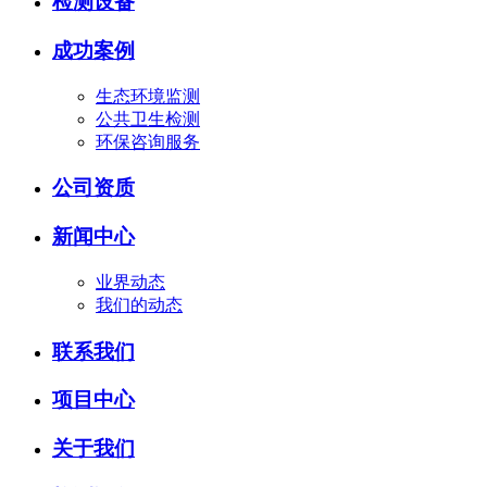
检测设备
成功案例
生态环境监测
公共卫生检测
环保咨询服务
公司资质
新闻中心
业界动态
我们的动态
联系我们
项目中心
关于我们