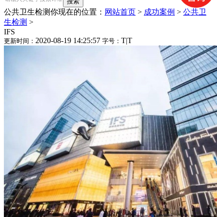
公共卫生检测
你现在的位置：
网站首页
>
成功案例
>
公共卫
生检测
>
IFS
2020-08-19 14:25:57
T
|
T
更新时间：
字号：